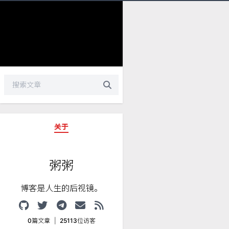
关于
粥粥
博客是人生的后视镜。
0
篇文章
|
25113
位访客